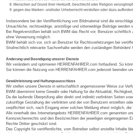
Menschen auf Grund ihrer Herkunft, Geschlecht oder Religion verunglimp
gegen das Marken- und/oder Urheberrecht verstoßen oder dazu aufforder
Insbesondere bei der Veröffentlichung von Bildmaterial sind die einschl
Unsachliche, rechtswidrige, anstößige und sittenwidrige Beiträge werden
Bei Regelverstößen behält sich BWM das Recht vor, Benutzer schriftlic
ohne Verwarnung möglich.
BWM behält sich vor, sich an Benutzer für Rechtsverletzungen bei veröffe
Strafrechtlich relevante Sachverhalte werden den zuständigen Behörden/ 
Änderung und Beendigung unserer Dienste
Wir verändern und optimieren HERRENFAHRER.com fortlaufend. So können w
Sie können die Nutzung von HERRENFAHRER.com jederzeit beenden und B
Gewährleistung und Haftungsausschluss
Wir stellen unsere Dienste in wirtschaftlich angemessener Weise zur Ver
BWM übernimmt keine Gewähr oder Haftung für die Aktualität, Richtigkeit, V
Da die laufende Überprüfung aller direkt und indirekt verlinkten Seiten
zukünftige Gestaltung der verlinkten und der von Benutzern erstellten od
verpflichtet sich, nach Eingang einer solchen Meldung ehest möglich, die 
Alle innerhalb des Internetangebots HERRENFAHRER.com genannten und g
Kennzeichenrechts und den Besitzrechten der jeweiligen eingetragenen E
Rechte Dritter geschützt sind.
Das Copyright für veröffentlichte, vom Betreiber selbst erstellte Inhalte