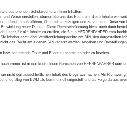
lle bestehenden Schutzrechte an Ihren Inhalten.
d Weise einstellen, räumen Sie uns das Recht ein, diese Inhalte weltweit z
hen, öffentlich aufzuführen, öffentlich anzuzeigen und zu verteilen. Diese v
 Entwicklung neuer Dienste. Diese Rechtseinräumung bleibt auch dann beste
de Lizenz für alle Inhalte zu erteilen, die Sie in HERRENFAHRER.com hochl
Sie Inhaber sämtlicher Veröffentlichungsrechte am Bild, den dargestellten In
d nicht das Recht am eigenen Bild verletzt werden. Angaben und Darstellungen 
en bzw. bestehende Texte und Bilder zu bearbeiten oder zu löschen.
Art auch immer, ist in den kostenlosen Bereichen von HERRENFAHRER.com un
sie nicht den ausschließlichen Inhalt des Blogs ausmachen. Als Richtwert gilt
rechende Blog von BWM als kommerziell eingestuft und als Folge daraus event