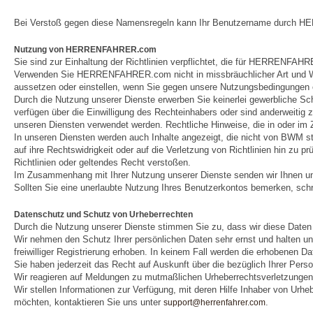
Bei Verstoß gegen diese Namensregeln kann Ihr Benutzername durch
Nutzung von HERRENFAHRER.com
Sie sind zur Einhaltung der Richtlinien verpflichtet, die für HERRENFAH
Verwenden Sie HERRENFAHRER.com nicht in missbräuchlicher Art und We
aussetzen oder einstellen, wenn Sie gegen unsere Nutzungsbedingungen o
Durch die Nutzung unserer Dienste erwerben Sie keinerlei gewerbliche Sch
verfügen über die Einwilligung des Rechteinhabers oder sind anderweiti
unseren Diensten verwendet werden. Rechtliche Hinweise, die in oder im
In unseren Diensten werden auch Inhalte angezeigt, die nicht von BWM st
auf ihre Rechtswidrigkeit oder auf die Verletzung von Richtlinien hin zu
Richtlinien oder geltendes Recht verstoßen.
Im Zusammenhang mit Ihrer Nutzung unserer Dienste senden wir Ihnen u
Sollten Sie eine unerlaubte Nutzung Ihres Benutzerkontos bemerken, sch
Datenschutz und Schutz von Urheberrechten
Durch die Nutzung unserer Dienste stimmen Sie zu, dass wir diese Dat
Wir nehmen den Schutz Ihrer persönlichen Daten sehr ernst und halten 
freiwilliger Registrierung erhoben. In keinem Fall werden die erhobenen D
Sie haben jederzeit das Recht auf Auskunft über die bezüglich Ihrer Per
Wir reagieren auf Meldungen zu mutmaßlichen Urheberrechtsverletzungen
Wir stellen Informationen zur Verfügung, mit deren Hilfe Inhaber von Urhe
möchten, kontaktieren Sie uns unter
.
support@herrenfahrer.com