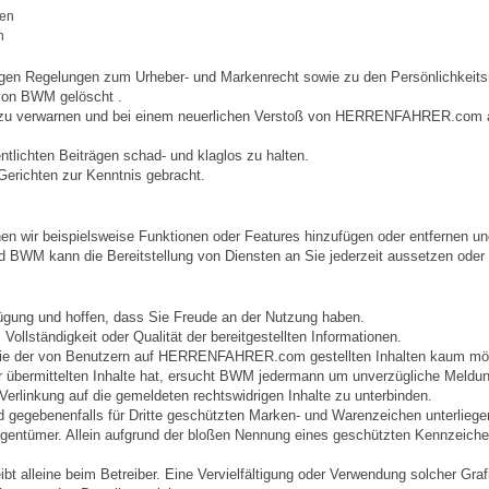
fen
n
ägigen Regelungen zum Urheber- und Markenrecht sowie zu den Persönlichkeits
 von BWM gelöscht .
h zu verwarnen und bei einem neuerlichen Verstoß von HERRENFAHRER.com au
ntlichten Beiträgen schad- und klaglos zu halten.
Gerichten zur Kenntnis gebracht.
ir beispielsweise Funktionen oder Features hinzufügen oder entfernen und 
WM kann die Bereitstellung von Diensten an Sie jederzeit aussetzen oder 
fügung und hoffen, dass Sie Freude an der Nutzung haben.
ollständigkeit oder Qualität der bereitgestellten Informationen.
 sowie der von Benutzern auf HERRENFAHRER.com gestellten Inhalten kaum mögl
er übermittelten Inhalte hat, ersucht BWM jedermann um unverzügliche Meldung
Verlinkung auf die gemeldeten rechtswidrigen Inhalte zu unterbinden.
egebenenfalls für Dritte geschützten Marken- und Warenzeichen unterliege
igentümer. Allein aufgrund der bloßen Nennung eines geschützten Kennzeichen
 bleibt alleine beim Betreiber. Eine Vervielfältigung oder Verwendung solcher