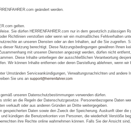
 HERRENFAHRER.com geändert werden.
RER.com gelten.
ise. Sie dürfen HERRENFAHRER.com nur in dem gesetzlich zulässigen Rahme
der Richtlinien verstoßen oder wenn wir ein mutmaßliches Fehlverhalten unt
utzrechte an unseren Diensten oder an den Inhalten, auf die Sie zugreifen. Si
g zu dieser Nutzung berechtigt. Diese Nutzungsbedingungen gewähren Ihnen k
 Zusammenhang mit unseren Diensten angezeigt werden, dürfen nicht entfernt
ammen. Diese Inhalte unterliegen der ausschließlichen Verantwortung desjenig
 prüfen. Wir können Inhalte entfernen oder deren Darstellung ablehnen, wenn w
nter Umständen Serviceankündigungen, Verwaltungsnachrichten und andere I
reiben Sie uns an
support@herrenfahrer.com
en gemäß unseren Datenschutzbestimmungen verwenden dürfen.
uns strikt an die Regeln der Datenschutzgesetze. Personenbezogene Daten we
aten verkauft oder aus anderen Gründen an Dritte weitergegeben.
son gespeicherten Daten sowie den Zweck der Speicherung. Auskunft über die 
 und kündigen die Benutzerkonten von Personen, die wiederholt Verstöße be
berrechten ihre Rechte online wahrnehmen können. Falls Sie der Ansicht sind,