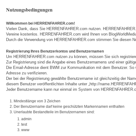
Nutzungsbedingungen
Willkommen bei HERRENFAHRER.com!
Vielen Dank, dass Sie HERRENFAHRER.com nutzen. HERRENFAHRER.com ist
Vereine kostenlos. HERRENFAHRER.com wird Ihnen von BlogWorldMedia G
Durch die Verwendung von HERRENFAHRER.com stimmen Sie diesen Nutzun
Registrierung Ihres Benutzerkontos und Benutzernamen
Um HERRENFAHRER.com nutzen zu können, müssen Sie sich registrier
Zur Registrierung sind die Angabe eines Benutzernamens und einer gültig
Die Email-Adresse dient BWM zur Kommunikation mit dem Benutzer. So wird
Adresse zu verifizieren.
Der bei der Registrierung gewählte Benutzername ist gleichzeitig der Na
diesem Benutzer veröffentlichten Inhalte unter „http://name.HERRENFAH
Jeder Benutzername kann nur einmal im System von HERRENFAHRER.com ve
Mindestlänge von 3 Zeichen
Der Benutzername darf keine geschützten Markennamen enthalten
Unerlaubte Bestandteile im Benutzernamen sind:
admin
test
www